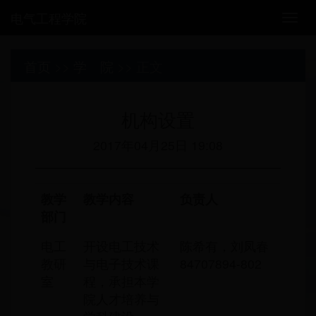
电气工程学院
Togg
navig
首页
>>
学 院
>>
正文
机构设置
2017年04月25日 19:08
教学
教学内容
负责人
部门
电工
开设电工技术
陈希有，刘凤春
教研
与电子技术课
84707894-802
室
程，承担本学
院人才培养与