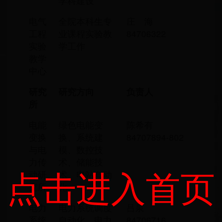
学科建设
电气
全院本科生专
庄 海
工程
业课程实验教
84706322
实验
学工作
教学
中心
研究
研究方向
负责人
所
电能
绿色电能变
陈希有
变换
换、系统建
84707894-802
与电
模、数控技
力传
术、储能技
点击进入首页
动研
术、电站自动
究所
化
电力
电力系统调度
吕泉
系统
自动化、电力
84706716